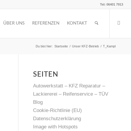
Tel: 06401 7913
ÜBER UNS
REFERENZEN
KONTAKT
Du bist hier:
Startseite
/
Unser KFZ-Betrieb
/
T_Kampl
SEITEN
Autowerkstatt – KFZ Reparatur –
Lackiererei – Reifenservice – TÜV
Blog
Cookie-Richtlinie (EU)
Datenschutzerklärung
Image with Hotspots