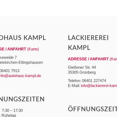
OHAUS KAMPL
LACKIEREREI
KAMPL
E / ANFAHRT
(Karte)
seweide 7
ADRESSE / ANFAHRT
(Kar
eiskirchen-Ettingshausen
Gießener Str. 44
 06401 7913
35305 Grünberg
info@autohaus-kampl.de
Telefon: 06401 227474
E-Mail:
info@lackiererei-kam
NUNGSZEITEN
ÖFFNUNGSZEI
 7:30 – 17:30
: Ruhetag