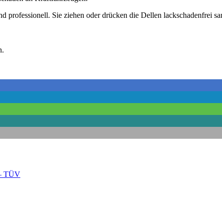
d professionell. Sie ziehen oder drücken die Dellen lackschadenfrei s
n.
e – TÜV