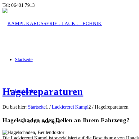
Tel: 06401 7913
Startseite
Hagelreparaturen
Leistungen
Du bist hier:
Startseite
1
/
Lackiererei Kampl
2
/
Hagelreparaturen
Hagelschaden oder Dellen an Ihrem Fahrzeug?
KFZ-Leistungen
Die Lackiererei Kampl ist spezialisiert auf die Beseitigung von Hage