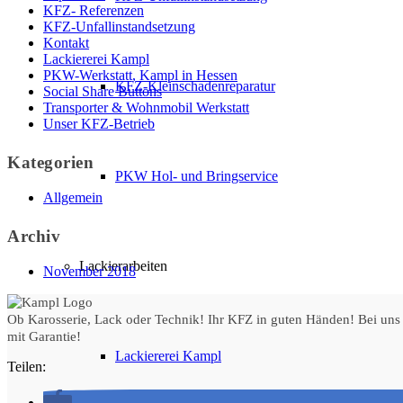
KFZ- Referenzen
KFZ-Unfallinstandsetzung
Kontakt
Lackiererei Kampl
PKW-Werkstatt, Kampl in Hessen
KFZ-Kleinschadenreparatur
Social Share Buttons
Transporter & Wohnmobil Werkstatt
Unser KFZ-Betrieb
Kategorien
PKW Hol- und Bringservice
Allgemein
Archiv
Lackierarbeiten
November 2018
Ob Karosserie, Lack oder Technik! Ihr KFZ in guten Händen! Bei uns 
mit Garantie!
Lackiererei Kampl
Teilen: