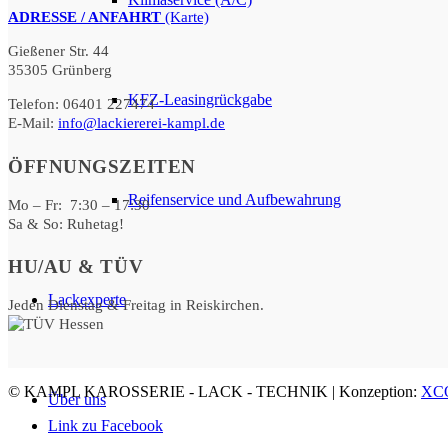
ADRESSE / ANFAHRT
(Karte)
Gießener Str. 44
35305 Grünberg
KFZ-Leasingrückgabe
Telefon: 06401 227474
E-Mail:
info@lackiererei-kampl.de
ÖFFNUNGSZEITEN
Reifenservice und Aufbewahrung
Mo – Fr: 7:30 – 17:30
Sa & So: Ruhetag!
HU/AU & TÜV
Lackexperte
Jeden Dienstag & Freitag in Reiskirchen.
© KAMPL KAROSSERIE - LACK - TECHNIK | Konzeption:
XC
Über uns
Link zu Facebook