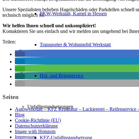
Unsere Spezialisten beheben Hagelschäden oder Parkdellen schnell un
PKW-Werkstatt, Kampl in Hessen
technisch möglich ist.
Wir helfen Ihnen schnell und unkompliziert!
Kontaktieren Sie uns einfach und wir melden uns umgehend bei Ihne
Teilen:
Transporter & Wohnmobil Werkstatt
Hol- und Bringservice
Seiten
Unfallinstandsetzungen
Autowerkstatt – KFZ Reparatur – Lackiererei – Reifenservic
Blog
Cookie-Richtlinie (EU)
Datenschutzerklärung
Image with Hotspots
Impressum
KFZ-Unfallinstandsetzung