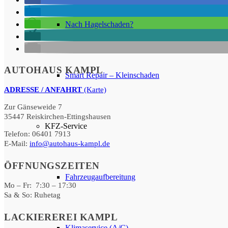
Nach Hagelschaden?
AUTOHAUS KAMPL
Smart Repair – Kleinschaden
ADRESSE / ANFAHRT
(Karte)
Zur Gänseweide 7
35447 Reiskirchen-Ettingshausen
KFZ-Service
Telefon: 06401 7913
E-Mail:
info@autohaus-kampl.de
ÖFFNUNGSZEITEN
Fahrzeugaufbereitung
Mo – Fr: 7:30 – 17:30
Sa & So: Ruhetag
LACKIEREREI KAMPL
Klimaservice (A/C)