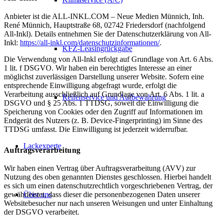
Anbieter ist die ALL-INKL.COM – Neue Medien Münnich, Inh.
René Münnich, Hauptstraße 68, 02742 Friedersdorf (nachfolgend
All-Inkl). Details entnehmen Sie der Datenschutzerklärung von All-
Inkl:
https://all-inkl.com/datenschutzinformationen/
.
KFZ-Leasingrückgabe
Die Verwendung von All-Inkl erfolgt auf Grundlage von Art. 6 Abs.
1 lit. f DSGVO. Wir haben ein berechtigtes Interesse an einer
möglichst zuverlässigen Darstellung unserer Website. Sofern eine
entsprechende Einwilligung abgefragt wurde, erfolgt die
Verarbeitung ausschließlich auf Grundlage von Art. 6 Abs. 1 lit. a
Reifenservice und Aufbewahrung
DSGVO und § 25 Abs. 1 TTDSG, soweit die Einwilligung die
Speicherung von Cookies oder den Zugriff auf Informationen im
Endgerät des Nutzers (z. B. Device-Fingerprinting) im Sinne des
TTDSG umfasst. Die Einwilligung ist jederzeit widerrufbar.
Lackexperte
Auftragsverarbeitung
Wir haben einen Vertrag über Auftragsverarbeitung (AVV) zur
Nutzung des oben genannten Dienstes geschlossen. Hierbei handelt
es sich um einen datenschutzrechtlich vorgeschriebenen Vertrag, der
gewährleistet, dass dieser die personenbezogenen Daten unserer
Über uns
Websitebesucher nur nach unseren Weisungen und unter Einhaltung
der DSGVO verarbeitet.