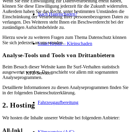
Wenn Sie eine Einwilligung zur Datenverarbeitung erteilt haben,
können Sie diese Einwilligung jederzeit für die Zukunft widerrufen.
Außerdem haben Sie das Recht, unter bestimmten Umständen die
Nach Hagelschaden?
Einschränkung der Verarbeitung Ihrer personenbezogenen Daten zu
verlangen. Des Weiteren steht Ihnen ein Beschwerderecht bei der
zuständigen Aufsichtsbehörde zu.
Hierzu sowie zu weiteren Fragen zum Thema Datenschutz können
Sie sich jederzeit an uns wenden.
Smart Repair – Kleinschaden
Analyse-Tools und Tools von Dritt­anbietern
Beim Besuch dieser Website kann Ihr Surf-Verhalten statistisch
ausgewertet werden. Das geschieht vor allem mit sogenannten
KFZ-Service
Analyseprogrammen.
Detaillierte Informationen zu diesen Analyseprogrammen finden Sie
in der folgenden Datenschutzerklärung.
Fahrzeugaufbereitung
2. Hosting
Wir hosten die Inhalte unserer Website bei folgendem Anbieter:
All-Inkl
Klimaservice (A/C)