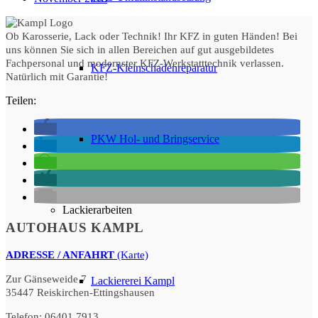
Ob Karosserie, Lack oder Technik! Ihr KFZ in guten Händen! Bei
uns können Sie sich in allen Bereichen auf gut ausgebildetes
Fachpersonal und modernster KFZ-Werkstatttechnik verlassen.
KFZ-Kleinschadenreparatur
Natürlich mit Garantie!
Teilen:
PKW Hol- und Bringservice
Lackierarbeiten
AUTOHAUS KAMPL
ADRESSE / ANFAHRT
(Karte)
Zur Gänseweide 7
Lackiererei Kampl
35447 Reiskirchen-Ettingshausen
Telefon: 06401 7913