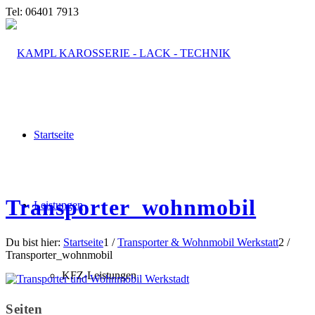
Tel: 06401 7913
Startseite
Transporter_wohnmobil
Leistungen
Du bist hier:
Startseite
1
/
Transporter & Wohnmobil Werkstatt
2
/
Transporter_wohnmobil
KFZ-Leistungen
Seiten