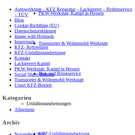
Autowerkstatt – KFZ Reparatur – Lackiererei – Reifenservice
PKW-Werkstatt, Kampl in Hessen
– TÜV
Blog
Cookie-Richtlinie (EU)
Datenschutzerklärung
Image with Hotspots
Impressum
Transporter & Wohnmobil Werkstatt
KFZ- Referenzen
KFZ-Unfallinstandsetzung
Kontakt
Lackiererei Kampl
PKW-Werkstatt, Kampl in Hessen
Hol- und Bringservice
Social Share Buttons
Transporter & Wohnmobil Werkstatt
Unser KFZ-Betrieb
Kategorien
Unfallinstandsetzungen
Allgemein
Archiv
KFZ-Unfallinstandsetzung
November 2018